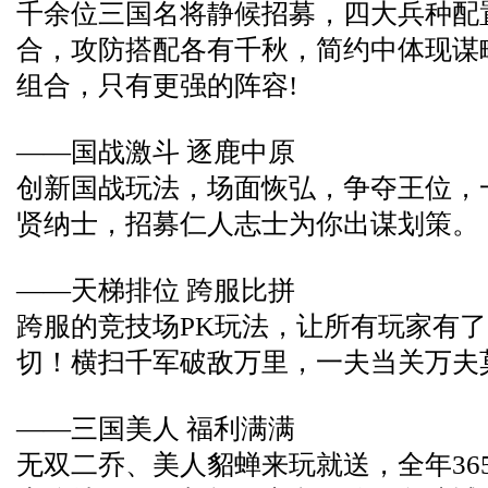
千余位三国名将静候招募，四大兵种配
合，攻防搭配各有千秋，简约中体现谋
组合，只有更强的阵容!
——国战激斗 逐鹿中原
创新国战玩法，场面恢弘，争夺王位，
贤纳士，招募仁人志士为你出谋划策。
——天梯排位 跨服比拼
跨服的竞技场PK玩法，让所有玩家有
切！横扫千军破敌万里，一夫当关万夫
——三国美人 福利满满
无双二乔、美人貂蝉来玩就送，全年36