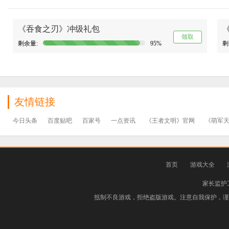
《吞食之刃》冲级礼包
领取
剩余量:
95%
剩
友情链接
今日头条
百度贴吧
百家号
一点资讯
《王者文明》官网
《萌军
首页
游戏大全
家长监护
抵制不良游戏，拒绝盗版游戏。注意自我保护，谨防