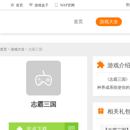



您
首页
游戏盒子
WAP官网
首页
游戏大全
首页
>
游戏大全
>
志霸三国

游戏介
《志霸三国》
种养成系统使你的
志霸三国

相关礼


安卓下载