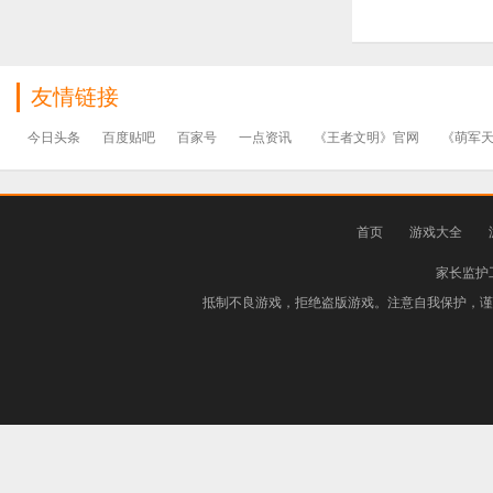
友情链接
今日头条
百度贴吧
百家号
一点资讯
《王者文明》官网
《萌军
首页
游戏大全
家长监护
抵制不良游戏，拒绝盗版游戏。注意自我保护，谨防