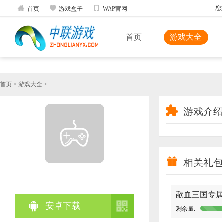



您
首页
游戏盒子
WAP官网
首页
游戏大全
首页
>
游戏大全
>

游戏介

相关礼
歃血三国专


安卓下载
剩余量: